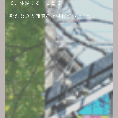
る、体験する」ことで
新たな旅の価値を提供していきます。